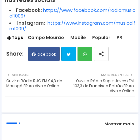
Facebook:
https://www.facebook.com/radiomusic
al1009/
Instagram:
https://www.instagram.com/musicalf
m1009/
Tags
Campo Mourão
Mobile
Popular
PR
Facebook
Twit
Wh
ANTIGOS
MAIS RECENTES
Ouvir a Rádio RUC FM 94,3 de
Ouvir a Rádio Super Jovem FM
ter
ats
Maringá PR Ao Vivo e Online
103,3 de Francisco Beltrão PR Ao
Vivo e Online
ap
p
Mostrar mais