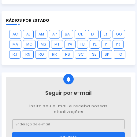
RÁDIOS POR ESTADO
AC
AL
AM
AP
BA
CE
DF
Es
GO
MA
MG
MS
MT
PA
PB
PE
PI
PR
RJ
RN
RO
RR
RS
SC
SE
SP
TO
Seguir por e-mail
Insira seu e-mail e receba nossas
atualizações