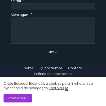
E-mail
*
Mensagem
*
Home
Quem Somos
Contato
Política de Privacidade
Copyright - Radiocol Brasil © 2023 - Rádio ao Vivo e Online 24h por
O site Radiocol Brasil utiliza cookies para melhorar sua
experiência de navegação.
Leia Mais
dia
add
Confirmar !
home
search
share
present_to_all