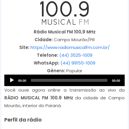
Rádio Musical FM 100,9 MHz
Cidade:
Campo Mourão/PR
Site:
https://www.radiomusicalfm.com.br/
Telefone:
(44) 3525-1009
WhatsApp:
(44) 99155-1009
Gênero:
Popular
A
00:00
00:00
u
Você ouve agora online a transmissão ao vivo da
d
RÁDIO MUSICAL FM 100.9 MHz
da cidade de Campo
i
Mourão, interior do Paraná.
o
P
Perfil da rádio
l