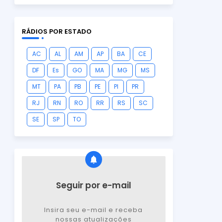
RÁDIOS POR ESTADO
AC
AL
AM
AP
BA
CE
DF
Es
GO
MA
MG
MS
MT
PA
PB
PE
PI
PR
RJ
RN
RO
RR
RS
SC
SE
SP
TO
Seguir por e-mail
Insira seu e-mail e receba
nossas atualizações