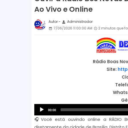
Ao Vivo e Online
Autor -
Administrador
person
7/06/2026 11:00:00 AM
2 minutos que fo
Rádio Boas Nov
Site:
http
Ci
Telef
Whats
Gê
00:00
🎧Você está ouvindo online a RÁDIO B
diretamente da cidade de Brasília, Distrito 