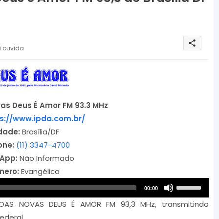
share
i ouvida
as Deus É Amor FM 93.3 MHz
s://www.ipda.com.br/
dade:
Brasília/DF
one:
(11) 3347-4700
App:
Não Informado
nero:
Evangélica
A
U
00:00
u
s
OAS NOVAS DEUS É AMOR FM 93,3 MHz, transmitindo
d
e
Federal.