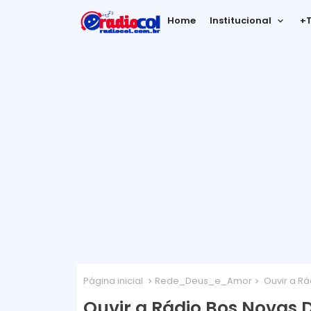
Home
Institucional
+
Página inicial
Rede_Deus_e_Amor
Ouvir a Rá
Ouvir a Rádio Bos Novas D