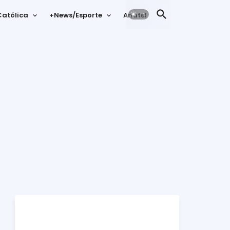
atólica
+News/Esporte
Anatel