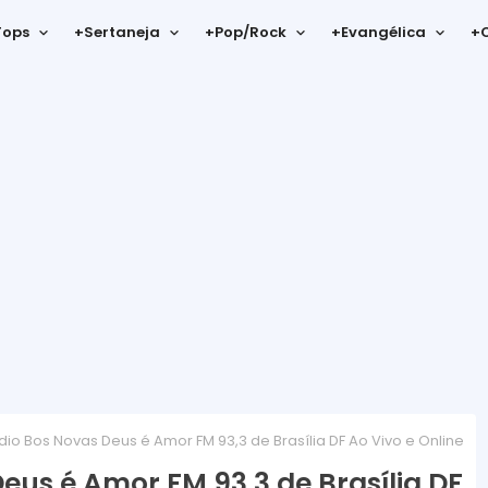
Tops
+Sertaneja
+Pop/Rock
+Evangélica
+C
dio Bos Novas Deus é Amor FM 93,3 de Brasília DF Ao Vivo e Online
eus é Amor FM 93,3 de Brasília DF