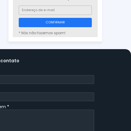
* Nós não fazemos spam!
 contato
gem
*