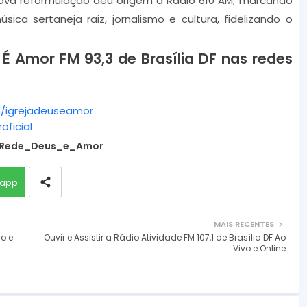
nova reformulação deu origem à Rádio 610 AM, marcando
a
 sertaneja raiz, jornalismo e cultura, fidelizando o
s
e
É Amor FM 93,3 de Brasília DF nas redes
v
o
l
/igrejadeuseamor
u
ficial
m
Rede_Deus_e_Amor
e
.
app
MAIS RECENTES
o e
Ouvir e Assistir a Rádio Atividade FM 107,1 de Brasília DF Ao
Vivo e Online