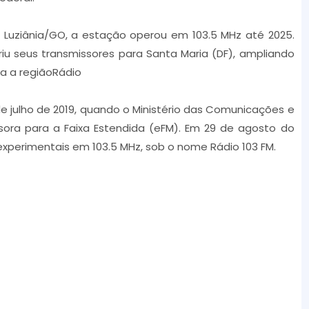
i
U
o
p
e Luziânia/GO, a estação operou em 103.5 MHz até 2025.
P
/
iu seus transmissores para Santa Maria (DF), ampliando
l
D
a a regiãoRádio
a
o
y
w
e julho de 2019, quando o Ministério das Comunicações e
e
n
ora para a Faixa Estendida (eFM). Em 29 de agosto do
r
A
xperimentais em 103.5 MHz, sob o nome Rádio 103 FM.
r
r
o
w
k
e
y
s
t