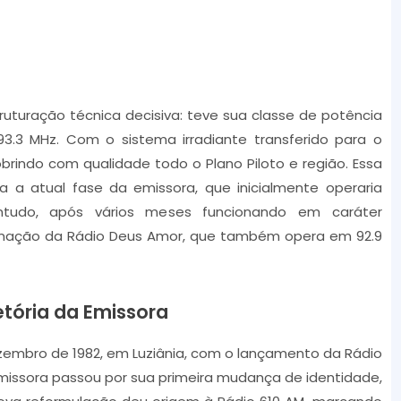
o
i
n
c
uturação técnica decisiva: teve sua classe de potência
r
3.3 MHz. Com o sistema irradiante transferido para o
e
cobrindo com qualidade todo o Plano Piloto e região. Essa
a
 a atual fase da emissora, que inicialmente operaria
s
tudo, após vários meses funcionando em caráter
e
amação da Rádio Deus Amor, que também opera em 92.9
o
r
d
etória da Emissora
e
c
zembro de 1982, em Luziânia, com o lançamento da Rádio
r
emissora passou por sua primeira mudança de identidade,
e