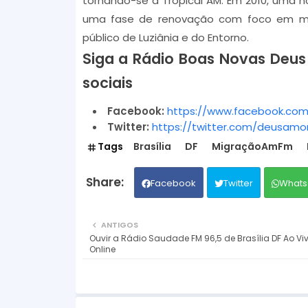
tornando-se a Tropical AM. Em 2010, uma 
uma fase de renovação com foco em música
público de Luziânia e do Entorno.
Siga a Rádio Boas Novas Deus 
sociais
Facebook:
https://www.facebook.com
Twitter:
https://twitter.com/deusamoro
Tags
Brasília
DF
MigraçãoAmFm
Facebook
Twitter
Whats
ANTIGOS
Ouvir a Rádio Saudade FM 96,5 de Brasília DF Ao Viv
Online