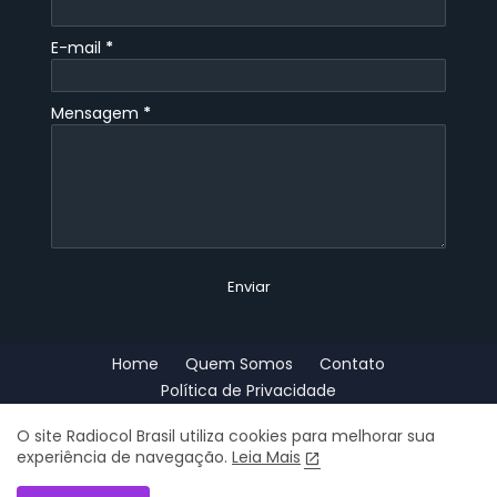
E-mail
*
Mensagem
*
Home
Quem Somos
Contato
Política de Privacidade
Copyright - Radiocol Brasil © 2023 - Rádio ao Vivo e Online 24h por
O site Radiocol Brasil utiliza cookies para melhorar sua
experiência de navegação.
Leia Mais
dia