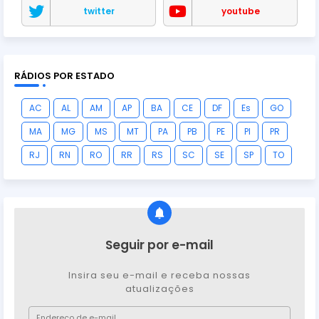
twitter
youtube
RÁDIOS POR ESTADO
AC
AL
AM
AP
BA
CE
DF
Es
GO
MA
MG
MS
MT
PA
PB
PE
PI
PR
RJ
RN
RO
RR
RS
SC
SE
SP
TO
Seguir por e-mail
Insira seu e-mail e receba nossas
atualizações