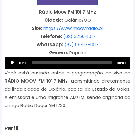
Rádio Moov FM 101.7 MHz
Cidade:
Goiânia/GO
Site:
https://www.moov.radio.br
Telefone:
(62) 3250-1017
WhatsApp:
(62) 99517-1017
Gênero:
Popular
A
00:00
00:00
u
Você está ouvindo online a programação ao vivo da
d
RÁDIO MOOV FM 101.7 MHz
, transmitindo diretamente
i
da linda cidade de Goiânia, capital do Estado de Goiás.
o
A emissora é uma migrante AM/FM, sendo originária da
P
antiga Rádio Daqui AM 1230.
l
a
y
Perfil
e