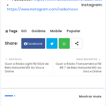
Instagram:
https://www.instagram.com/radiomoov
Tags
GO
Goiânia
Mobile
Popular
Facebook
Twit
Wh
ANTIGOS
MAIS RECENTES
Ouvir a Rádio Light FM 103,9 de
Ouvir a Rádio Transamérica FM
ter
ats
Belo Horizonte MG Ao Vivo e
88.7 de Belo Horizonte MG ao
Online
Vivo e Online
ap
p
Mostrar mais