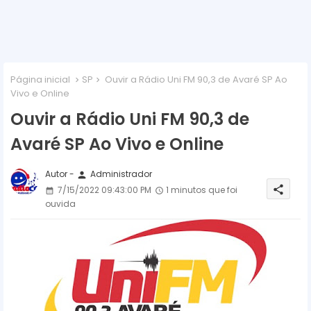
Página inicial
SP
Ouvir a Rádio Uni FM 90,3 de Avaré SP Ao
Vivo e Online
Ouvir a Rádio Uni FM 90,3 de
Avaré SP Ao Vivo e Online
Autor -
Administrador
person
share
7/15/2022 09:43:00 PM
1 minutos que foi
ouvida