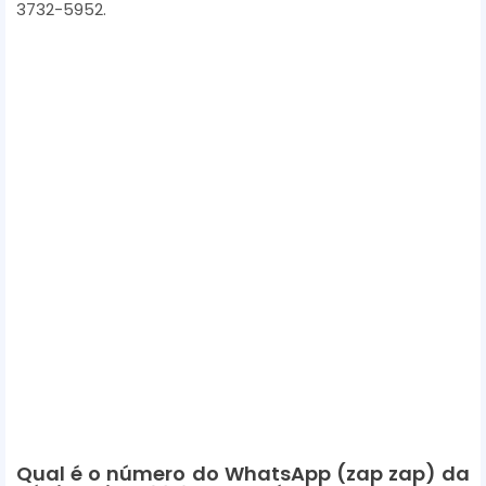
3732-5952.
e
r
Qual é o número do WhatsApp (zap zap) da