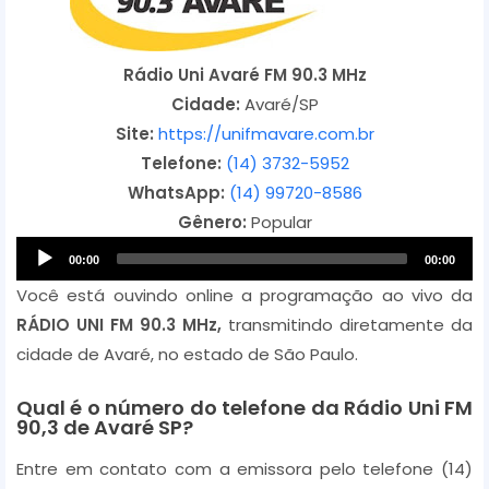
Rádio Uni Avaré FM 90.3 MHz
Cidade:
Avaré/SP
Site:
https://unifmavare.com.br
Telefone:
(14) 3732-5952
WhatsApp:
(14) 99720-8586
Gênero:
Popular
A
00:00
00:00
u
Você está ouvindo online a programação ao vivo da
d
RÁDIO UNI FM 90.3 MHz,
transmitindo diretamente da
i
cidade de Avaré, no estado de São Paulo.
o
P
Qual é o número do telefone da Rádio Uni FM
90,3 de Avaré SP?
l
a
Entre em contato com a emissora pelo telefone (14)
y