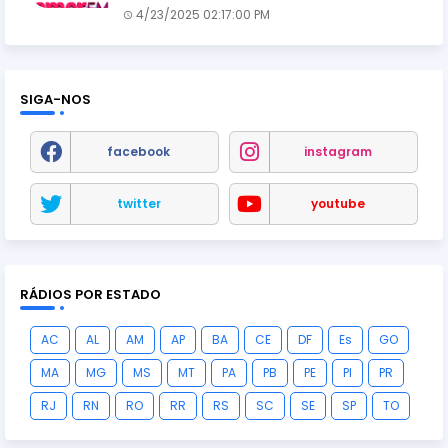
4/23/2025 02:17:00 PM
SIGA-NOS
facebook
instagram
twitter
youtube
RÁDIOS POR ESTADO
AC
AL
AM
AP
BA
CE
DF
Es
GO
MA
MG
MS
MT
PA
PB
PE
PI
PR
RJ
RN
RO
RR
RS
SC
SE
SP
TO