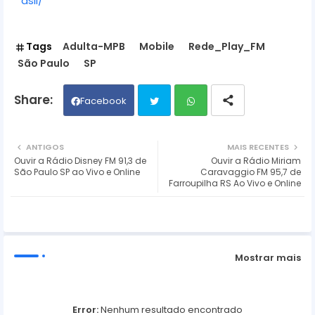
asil/
Tags
Adulta-MPB
Mobile
Rede_Play_FM
São Paulo
SP
Facebook
Twit
Wh
ANTIGOS
MAIS RECENTES
Ouvir a Rádio Disney FM 91,3 de
Ouvir a Rádio Miriam
ter
ats
São Paulo SP ao Vivo e Online
Caravaggio FM 95,7 de
Farroupilha RS Ao Vivo e Online
ap
p
Mostrar mais
Error:
Nenhum resultado encontrado