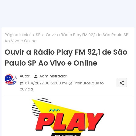
Página inicial
SP
Ouvir a Rádio Play FM 92,1 de São Paulo SP
Ao Vivo e Online
Ouvir a Rádio Play FM 92,1 de São
Paulo SP Ao Vivo e Online
Autor -
Administrador
person
share
6/14/2022 08:55:00 PM
1 minutos que foi
ouvida