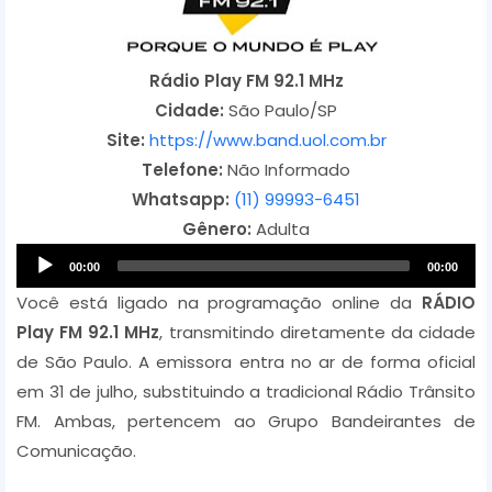
Rádio Play FM 92.1 MHz
Cidade:
São Paulo/SP
Site:
https://www.band.uol.com.br
Telefone:
Não Informado
Whatsapp:
(11) 99993-6451
Gênero:
Adulta
A
00:00
00:00
u
Você está ligado na programação online da
RÁDIO
d
Play FM 92.1 MHz
, transmitindo diretamente da cidade
i
de São Paulo. A emissora entra no ar de forma oficial
o
em 31 de julho, substituindo a tradicional Rádio Trânsito
P
FM. Ambas, pertencem ao Grupo Bandeirantes de
l
Comunicação.
a