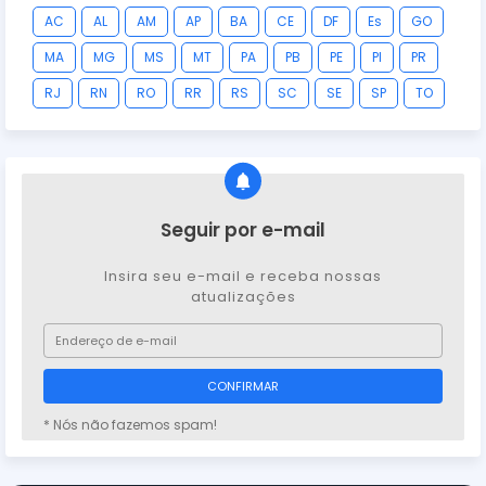
AC
AL
AM
AP
BA
CE
DF
Es
GO
MA
MG
MS
MT
PA
PB
PE
PI
PR
RJ
RN
RO
RR
RS
SC
SE
SP
TO
Seguir por e-mail
Insira seu e-mail e receba nossas
atualizações
* Nós não fazemos spam!