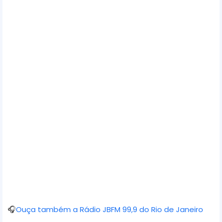
y
e
r
🎧
Ouça também a Rádio JBFM 99,9 do Rio de Janeiro