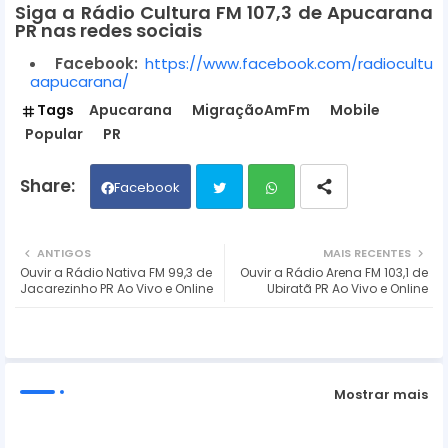
Siga a Rádio Cultura FM 107,3 de Apucarana
PR nas redes sociais
Facebook:
https://www.facebook.com/radiocultu
aapucarana/
Tags
Apucarana
MigraçãoAmFm
Mobile
Popular
PR
Facebook
Twit
Wh
ANTIGOS
MAIS RECENTES
Ouvir a Rádio Nativa FM 99,3 de
Ouvir a Rádio Arena FM 103,1 de
ter
ats
Jacarezinho PR Ao Vivo e Online
Ubiratã PR Ao Vivo e Online
ap
p
Mostrar mais