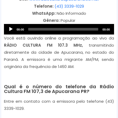
Telefone:
(43) 3339-1029
WhatsApp:
Não Informado
Gênero:
Popular
A
00:00
00:00
u
Você está ouvindo online a programação ao vivo da
d
RÁDIO CULTURA FM 107.3 MHz,
transmitindo
i
diretamente da cidade de Apucarana, no estado do
o
Paraná. A emissora é uma migrante AM/FM, sendo
P
originária da frequência de 1460 AM.
l
a
y
Qual é o número do telefone da Rádio
Cultura FM 107,3 de Apucarana PR?
e
r
Entre em contato com a emissora pelo telefone (43)
3339-1029.