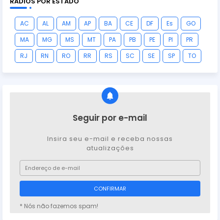
RÁDIOS POR ESTADO
AC
AL
AM
AP
BA
CE
DF
Es
GO
MA
MG
MS
MT
PA
PB
PE
PI
PR
RJ
RN
RO
RR
RS
SC
SE
SP
TO
Seguir por e-mail
Insira seu e-mail e receba nossas
atualizações
* Nós não fazemos spam!