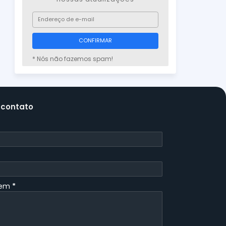
* Nós não fazemos spam!
 contato
gem
*