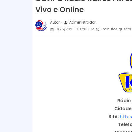
Vivo e Online
Autor -
Administrador
person
11/25/2021 10:07:00 PM
1 minutos que foi
Rádio 
Cidade
Site:
https
Telef