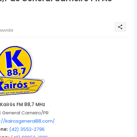
share
 ouvida
Kairós FM 88,7 MHz
:
General Carneiro/PR
://kairosgeneral88.com/
one:
(42) 3552-2796