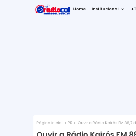
Home
Institucional
+
Página inicial
PR
Ouvir a Rádio Kairós FM 88,7 
Ouvir a Rádio Kairós FM 8