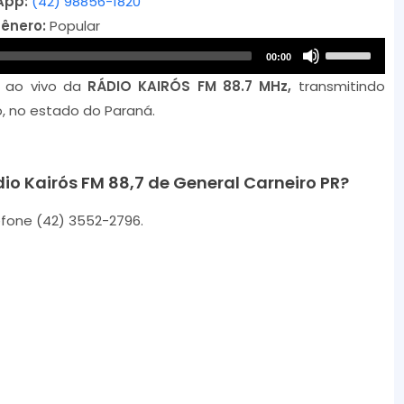
App:
(42) 98856-1820
ênero:
Popular
A
U
00:00
u
s
o ao vivo da
RÁDIO KAIRÓS FM 88.7 MHz,
transmitindo
d
e
, no estado do Paraná.
i
U
o
p
P
/
io Kairós FM 88,7 de General Carneiro PR?
l
D
a
fone (42) 3552-2796.
o
y
w
e
n
r
A
r
r
o
w