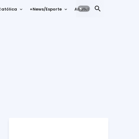
atólica
+News/Esporte
Anatel