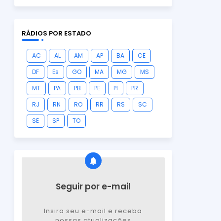
RÁDIOS POR ESTADO
AC
AL
AM
AP
BA
CE
DF
Es
GO
MA
MG
MS
MT
PA
PB
PE
PI
PR
RJ
RN
RO
RR
RS
SC
SE
SP
TO
Seguir por e-mail
Insira seu e-mail e receba
nossas atualizações