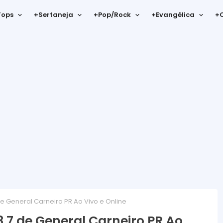
Tops
+Sertaneja
+Pop/Rock
+Evangélica
+C
de General Carneiro PR Ao Vivo e Online
8,7 de General Carneiro PR Ao