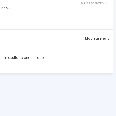
MAIS RECENTES
e
l PR Ao
c
r
e
a
Mostrar mais
s
e
v
um resultado encontrado
o
l
u
m
e
.