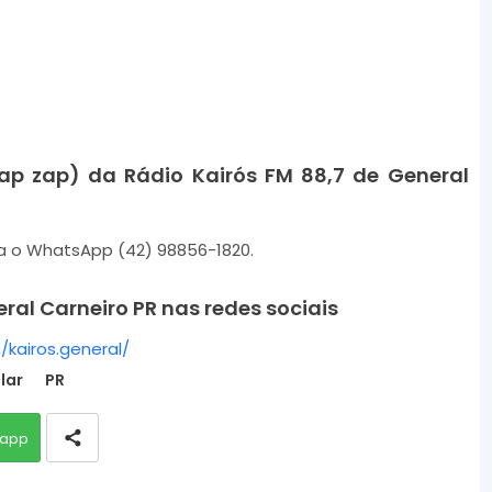
k
e
y
s
t
o
p zap) da Rádio Kairós FM 88,7 de General
i
n
ra o WhatsApp
(42) 98856-1820.
c
r
ral Carneiro PR nas redes sociais
e
a
kairos.general/
s
lar
PR
e
o
app
r
d