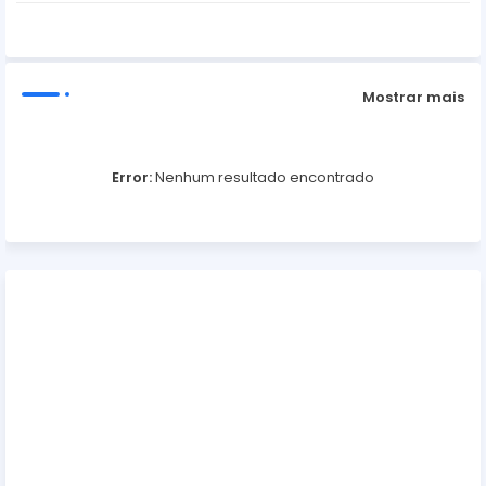
ter
ats
ap
Mostrar mais
p
Error:
Nenhum resultado encontrado