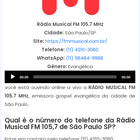
Rádio Musical FM 105.7 MHz
Cidade:
São Paulo/SP
Site:
https://fmmusical.com.br/
Telefone:
(11) 4210-3060
WhatsApp:
(11) 98484-9988
Gênero:
Evangélica
A
00:00
00:00
u
você está ouvindo online a vivo a
RÁDIO MUSICAL FM
d
105.7 MHz
, emissora gospel evangélica da cidade de
i
São Paulo.
o
P
Qual é o número do telefone da Rádio
l
Musical FM 105,7 de São Paulo SP?
a
Entre em contato pelo telefone (11) 4210-3060.