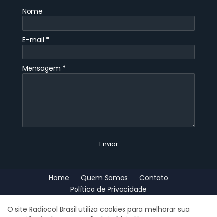
Nome
E-mail
*
Mensagem
*
Home
Quem Somos
Contato
Política de Privacidade
Copyright - Radiocol Brasil © 2023 - Rádio ao Vivo e Online 24h por
O site Radiocol Brasil utiliza cookies para melhorar sua