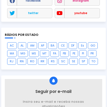
facebook
instagram
twitter
youtube
RÁDIOS POR ESTADO
AC
AL
AM
AP
BA
CE
DF
Es
GO
MA
MG
MS
MT
PA
PB
PE
PI
PR
RJ
RN
RO
RR
RS
SC
SE
SP
TO
Seguir por e-mail
Insira seu e-mail e receba nossas
atualizações