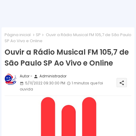
Página inicial
SP
Ouvir a Rádio Musical FM 105,7 de São Paulo
SP Ao Vivo e Online
Ouvir a Rádio Musical FM 105,7 de
São Paulo SP Ao Vivo e Online
Autor -
Administrador
person
share
5/11/2022 09:30:00 PM
1 minutos que foi
ouvida