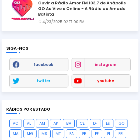
Ouvir a Rádio Amor FM 103,7 de Anápolis
GO Ao Vivo e Online - A Rádio do Amado
Batista
4/23/2025 02:17:00 PM
SIGA-NOS
facebook
instagram
twitter
youtube
RÁDIOS POR ESTADO
AC
AL
AM
AP
BA
CE
DF
Es
GO
MA
MG
MS
MT
PA
PB
PE
PI
PR