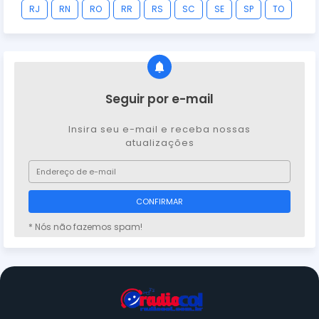
RJ
RN
RO
RR
RS
SC
SE
SP
TO
Seguir por e-mail
Insira seu e-mail e receba nossas
atualizações
* Nós não fazemos spam!