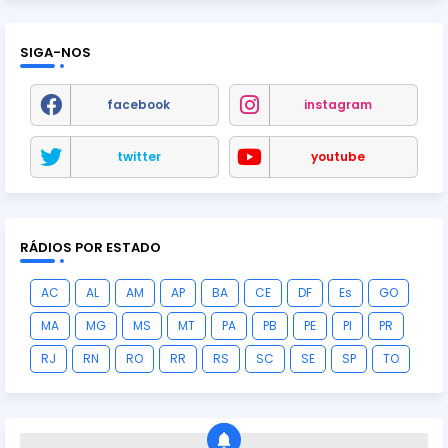
SIGA-NOS
facebook
instagram
twitter
youtube
RÁDIOS POR ESTADO
AC
AL
AM
AP
BA
CE
DF
Es
GO
MA
MG
MS
MT
PA
PB
PE
PI
PR
RJ
RN
RO
RR
RS
SC
SE
SP
TO